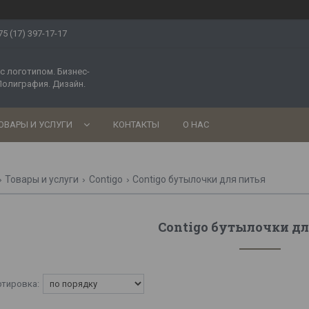
75 (17) 397-17-17
с логотипом. Бизнес-
Полиграфия. Дизайн.
ОВАРЫ И УСЛУГИ
КОНТАКТЫ
О НАС
Товары и услуги
Contigo
Contigo бутылочки для питья
Contigo бутылочки д