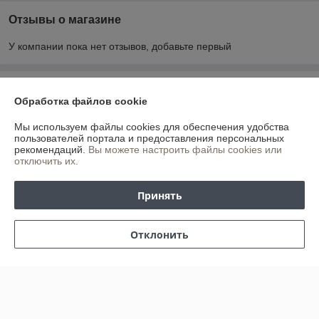
Отзывы о магазине
У компании пока нет отзывов, добавьте первый
О нас
Обработка файлов cookie
Контакты
Мы используем файлы cookies для обеспечения удобства
пользователей портала и предоставления персональных
рекомендаций.
Вы можете настроить файлы cookies или
Доставка и оплата
отключить их.
График работы
Принять
Полная версия сайта
Отклонить
Политика обработки cookies
Сайт создан на платформе Deal.by