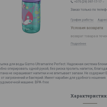
+375 (29) 397-17-17
Заказ только по телеф
График работы
Адрес
возврат товара в тече
Подробнее
тылка для воды Gizmo Ultramarine Perfect. Надежная система блоки
обно оперировать одной рукой, без риска пролить напиток, благо
итана не окрашивает напитки и не впитывает запахи. Не содержит
о от загрязнений и бактерий. Имеет карабин для удобного ношения.
судомоечной машине. BPA-free
Характеристик