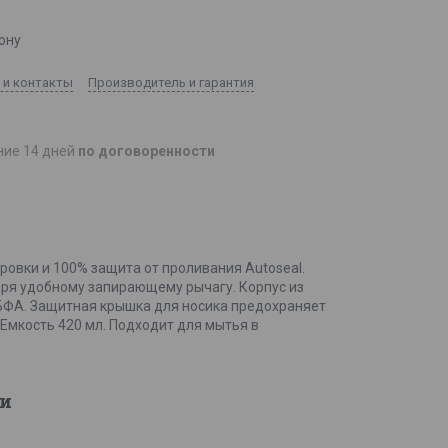
ону
 и контакты
Производитель и гарантия
ние 14 дней
по договоренности
ровки и 100% защита от проливания Autoseal.
даря удобному запирающему рычагу. Корпус из
 БФА. Защитная крышка для носика предохраняет
 Емкость 420 мл. Подходит для мытья в
и