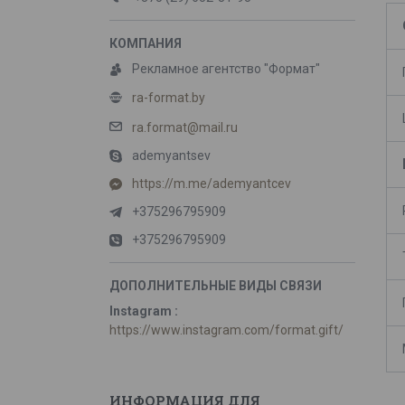
Рекламное агентство "Формат"
ra-format.by
ra.format@mail.ru
ademyantsev
https://m.me/ademyantcev
+375296795909
+375296795909
Instagram
https://www.instagram.com/format.gift/
ИНФОРМАЦИЯ ДЛЯ