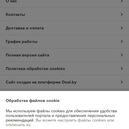
О нас
Контакты
Доставка и оплата
График работы
Полная версия сайта
Политика обработки cookies
Сайт создан на платформе Deal.by
Информация для покупателя
Обработка файлов cookie
Юридическое лицо:
ЧТУП "Рекламное агентство "Формат"
Мы используем файлы cookies для обеспечения удобства
220015, Республика Беларусь, г.Минск, ул.Шафарнянская, д.11, пом.2
пользователей портала и предоставления персональных
рекомендаций.
Вы можете настроить файлы cookies или
Регистрационный номер ЕГР: 191905600
отключить их.