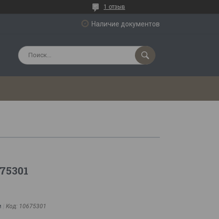
1 отзыв
Наличие документов
675301
м
Код:
10675301