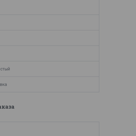
истый
вка
аказа