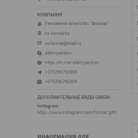
Рекламное агентство "Формат"
ra-format.by
ra.format@mail.ru
ademyantsev
https://m.me/ademyantcev
+375296795909
+375296795909
Instagram
https://www.instagram.com/format.gift/
ИНФОРМАЦИЯ ДЛЯ