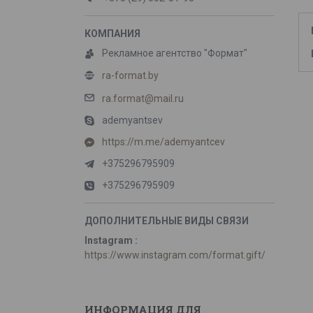
Рекламное агентство "Формат"
ra-format.by
ra.format@mail.ru
ademyantsev
https://m.me/ademyantcev
+375296795909
+375296795909
Instagram
https://www.instagram.com/format.gift/
ИНФОРМАЦИЯ ДЛЯ