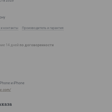
ста 2026
ону
 и контакты
Производитель и гарантия
ние 14 дней
по договоренности
Phone и iPhone
pax.com/
аказа